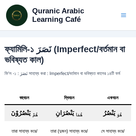
Skip
Quranic Arabic
to
content
Learning Café
ফ্যামিলি-১ نَصَرَ (Imperfect/বর্তমান বা
ভবিষ্যত কাল)
ফি’ল -১ : نَصَرَ সাহায্য করা : Imperfect/বর্তমান বা ভবিষ্যত কালের ১৪টি ফর্ম
বহুবচন
দ্বিবচন
একবচন
يَنْصُرُ
يَنْصُرَانِ
يَنْصُرُوْنَ
هُوَ
هُمَا
هُمْ
তারা সাহায্য করে/
তারা (দুজন) সাহায্য করে/
সে সাহায্য করে/