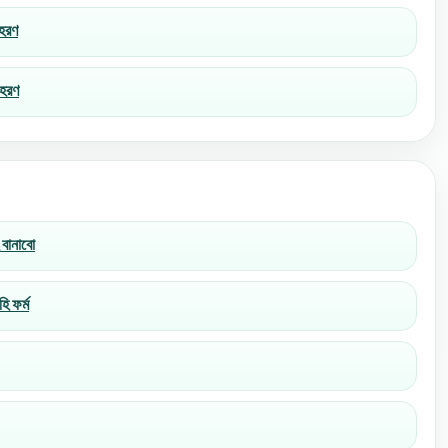
াহরণ
াহরণ
 বানাবো
হি ফর্ম