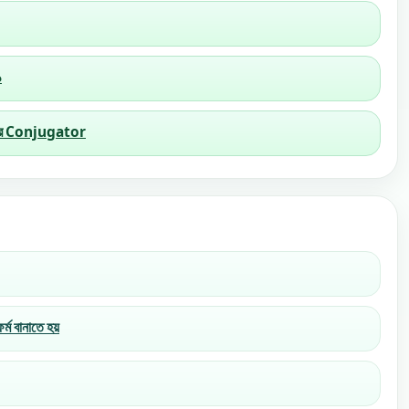
১
কালের Conjugator
্ম বানাতে হয়