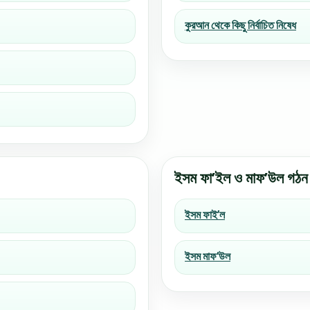
কুরআন থেকে কিছু নির্বাচিত নিষেধ
ইসম ফা’ইল ও মাফ’উল গঠন
ইসম ফাই’ল
ইসম মাফ‘উল