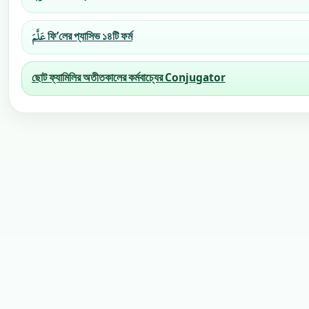
عَلَّمَ ফি’লের প্যাসিভ ১৪টি ফর্ম
ছোট ফ্যামিলির অতীতকালের কর্মবাচ্যের Conjugator