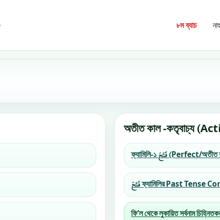
Skip
to
é
৮ম ব্যাচ
নাহ
content
অতীত কাল -কতৃবাচ্য (Acti
ফ্যামিলি-১ فَتَحَ (Perfect/অত
فَتَحَ ফ্যামিলির Past Tense
ফি’ল থেকে লুকায়িত সর্বনাম চিহ্নিতক