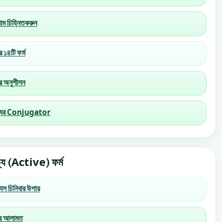
বনাম চিহ্নিতকরুন
র ১৪টি ফর্ম
ের অনুশীলন
াচ্যের Conjugator
চ্য (Active) ফর্ম
ল চিনিবার উপায়
ণের আলামত