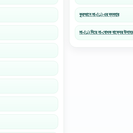
কুরআনে মা-(مَا) এর ব্যবহার
মা-(مَا) দিয়ে না-বোধক বাক্যের উদাহ