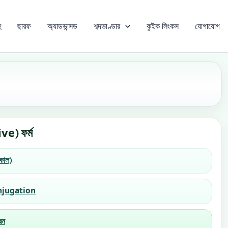
ু
ছারফ
অ্যাডভান্সড
শব্দভাণ্ডার
কুইক লিংকস
যোগাযোগ
ve) ফর্ম
ীত কাল)
 Conjugation
রন