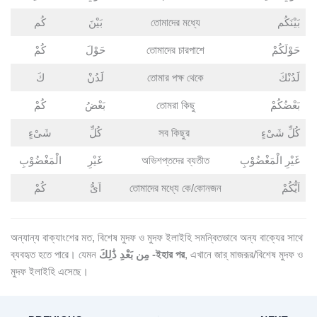
كُم
بَيْنَ
তোমাদের মধ্যে
بَيْنَكُم
كُمْ
حَوْلَ
তোমাদের চারপাশে
حَوْلَكُمْ
كَ
لَدُنْ
তোমার পক্ষ থেকে
لَدُنْكَ
كُمْ
بَعْضُ
তোমরা কিছু
بَعْضُكُمْ
شَیْءٍ
كُلِّ
সব কিছুর
كُلِّ شَیْءٍ
الْمَغْضُوْبِ
غَیْرِ
অভিশপ্তদের ব্যতীত
غَیْرِ الْمَغْضُوْبِ
كُمْ
اَیُّ
তোমাদের মধ্যে কে/কোনজন
اَیُّكُمْ
অন্যান্য বাক্যাংশের মত, বিশেষ মুদফ ও মুদফ ইলাইহি সমন্বিতভাবে অন্য বাক্যের সাথে
ব্যবহৃত হতে পারে। যেমন
مِن بَعْدِ ذَٰلِكَ -ইহার পর
, এখানে জার্ মাজরূর/বিশেষ মুদফ ও
মুদফ ইলাইহি এসেছে।