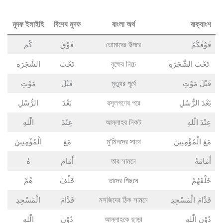
মুদফ ইলাইহি
বিশেষ মুদফ
বাংলা অর্থ
বাক্যাংশ
كُم
فَوْقَ
তোমাদের উপরে
فَوْقَكُمْ
الشَّجَرَةِ
تَحْتَ
বৃক্ষের নিচে
تَحْتَ الشَّجَرَةِ
مَوْتِ
قَبْلَ
মৃত্যুর পূর্বে
قَبْلَ مَوْتِ
الرُّسُلِ
بَعْدَ
রসূলগণের পরে
بَعْدَ الرُّسُلِ
الّٰلهِ
عِنْدَ
আল্লাহর নিকট
عِنْدَ الّٰلهِ
الْمُؤْمِنِينَ
مَعَ
মু’মিনদের সাথে
مَعَ الْمُؤْمِنِينَ
هُ
أَمَامَ
তার সামনে
أَمَامَهُ
هُمْ
خَلْفَ
তাদের পিছনে
خَلْفَهُمْ
الْمَسْجِدِ
قَدَّامَ
মসজিদের ঠিক সামনে
قَدَّامَ الْمَسْجِدِ
الّٰلهِ
دُوْنِ
আল্লাহকে ছাড়া
دُوْنِ الّٰلهِ