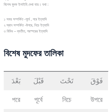
বিশেষ মুদফ ইলাইহি দেখা যায়। যথা :
১ সময় সম্পর্কিত -পূর্বে , পরে ইত্যাদি
২ স্থান সম্পর্কিত -উপরে, নিচে ইত্যাদি
৩ বিবিধ – ব্যতীত, পরস্পরের ইত্যাদি
বিশেষ মুদফের তালিকা
فَوْقَ
تَحْتَ
قَبْلَ
بَعْدَ
পরে
পূর্বে
নিচে
উপরে