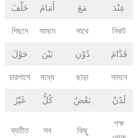
عِنْدَ
مَعَ
أَمَامَ
خَلْفَ
পিছনে
সামনে
সাথে
নিকট
قَدَّامَ
دُوْنِ
بَيْنَ
حَوْلَ
চারপাশে
মধ্যে
ছাড়া
সামনে
لَدُنْ
بَعْضُ
كُلُّ
غَيْرُ
পক্ষ
ব্যতীত
সব
কিছু
থেকে