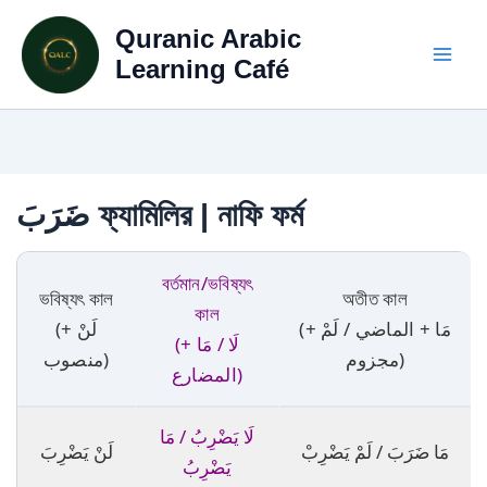
Skip
Quranic Arabic
to
content
Learning Café
ضَرَبَ ফ্যামিলির | নাফি ফর্ম
বর্তমান/ভবিষ্যৎ
ভবিষ্যৎ কাল
অতীত কাল
কাল
(مَا + الماضي / لَمْ +
(لَنْ +
(لَا / مَا +
مجزوم)
منصوب)
المضارع)
لَا يَضْرِبُ / مَا
مَا ضَرَبَ / لَمْ يَضْرِبْ
لَنْ يَضْرِبَ
يَضْرِبُ