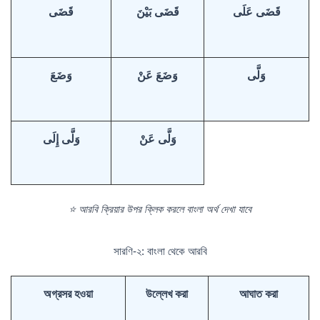
قَضَى عَلَى
قَضَى بَيْنَ
قَضَى
وَلَّى
وَضَعَ عَنْ
وَضَعَ
وَلَّى عَنْ
وَلَّى إِلَى
⭐ আরবি ক্রিয়ার উপর ক্লিক করলে বাংলা অর্থ দেখা যাবে
সারণি-২: বাংলা থেকে আরবি
অগ্রসর হওয়া
উল্লেখ করা
আঘাত করা