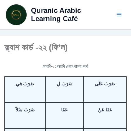
Skip
Quranic Arabic
to
content
Learning Café
ফ্ল্যাশ কার্ড -২২ (ফি’ল)
সারণি-১: আরবি থেকে বাংলা অর্থ
ضَرَبَ عَلَى
ضَرَبَ لِ
ضَرَبَ فِي
عَفَا عَنْ
عَفَا
ضَرَبَ مَثَلاً