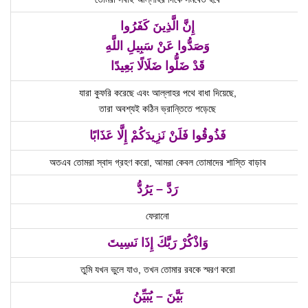
إِنَّ الَّذِينَ كَفَرُوا
وَصَدُّوا عَنْ سَبِيلِ اللَّهِ
قَدْ ضَلُّوا ضَلَالًا بَعِيدًا
যারা কুফরি করেছে এবং আল্লাহর পথে বাধা দিয়েছে,
তারা অবশ্যই কঠিন ভ্রান্তিতে পড়েছে
فَذُوقُوا فَلَنْ نَزِيدَكُمْ إِلَّا عَذَابًا
অতএব তোমরা স্বাদ গ্রহণ করো, আমরা কেবল তোমাদের শাস্তি বাড়াব
رَدَّ – يَرُدُّ
ফেরানো
وَاذْكُرْ رَبَّكَ إِذَا نَسِيتَ
তুমি যখন ভুলে যাও, তখন তোমার রবকে স্মরণ করো
بَيَّنَ – يُبَيِّنُ