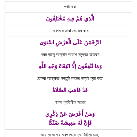
স্পষ্ট করা
الَّذِي هُمْ فِيهِ مُخْتَلِفُونَ
যে বিষয়ে তারা মতভেদ করে
الرَّحْمَنُ عَلَى الْعَرْشِ اسْتَوَى
পরম দয়ালু আল্লাহ আরশে সমুন্নত হয়েছেন
وَمَا تُنْفِقُونَ إِلَّا ابْتِغَاءَ وَجْهِ اللَّهِ
তোমরা আল্লাহর সন্তুষ্টি লাভের জন্যই ব্যয় করো
قَدْ قَامَتِ الصَّلَاةُ
নামায প্রতিষ্ঠিত হয়েছে
وَمَنْ أَعْرَضَ عَنْ ذِكْرِي
فَإِنَّ لَهُ مَعِيشَةً ضَنْكًا
আর যে আমার স্মরণ থেকে মুখ ফিরিয়ে নেয়,