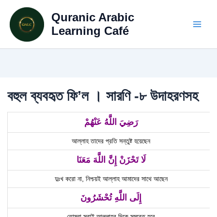
Skip
Quranic Arabic
to
content
Learning Café
বহুল ব্যবহৃত ফি’ল । সারণি -৮ উদাহরণসহ
رَضِيَ اللَّهُ عَنْهُمْ
আল্লাহ তাদের প্রতি সন্তুষ্ট হয়েছেন
لَا تَحْزَنْ إِنَّ اللَّهَ مَعَنَا
দুঃখ করো না, নিশ্চয়ই আল্লাহ আমাদের সাথে আছেন
إِلَى اللَّهِ تُحْشَرُونَ
তোমরা সবাই আল্লাহর দিকে সমবেত হবে