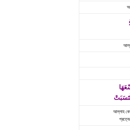
আ
আল্
سْعَهَا
ْتَسَبَتْ
আল্লাহ কোন
প্রত্য