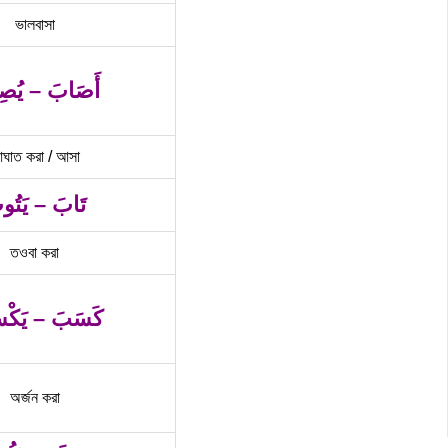
ভালবাসা
أَصَابَ – يُص
ঘাত করা / আসা
تَابَ – يَتُو
তওবা করা
كَسَبَ – يَكْ
অর্জন করা