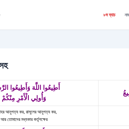
é
৮ম ব্যাচ
নাহ
ণসহ
أَطِيعُوا اللَّهَ وَأَطِيعُوا الرَ
يعُ
وَأُولِي الْأَمْرِ مِنْكُمْ
হর আনুগত্য কর, রাসূলের আনুগত্য কর,
আর তোমাদের মধ্যকার কর্তৃপক্ষের