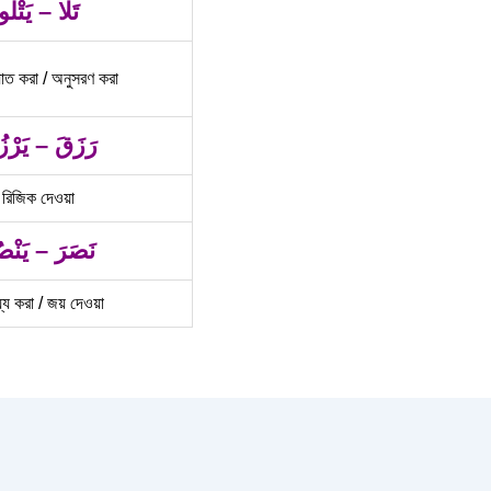
تَلَا – يَتْلُو
়াত করা / অনুসরণ করা
رَزَقَ – يَرْز
রিজিক দেওয়া
نَصَرَ – يَنْصُ
্য করা / জয় দেওয়া