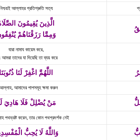
নিশ্চয়ই আল্লাহর প্রতিশ্রুতি সত্য
প্
الَّذِينَ يُقِيمُونَ الصَّلَاة
ِقُ
وَمِمَّا رَزَقْنَاهُمْ يُنْفِقُو
যারা নামায কায়েম করে,
 আমরা তাদের যা দিয়েছি তা ব্যয় করে
رُ
اللَّهُمَّ اغْفِرْ لَنَا ذُنُوبَنَا
আল্লাহ, আমাদের পাপসমূহ ক্ষমা করুন
لُّ
مَنْ يُضْلِلْ فَلَا هَادِيَ لَ
াহ পথভ্রষ্ট করেন, তার কোন পথপ্রদর্শক নেই
بُّ
وَاللَّهُ لَا يُحِبُّ الْمُفْسِدِ