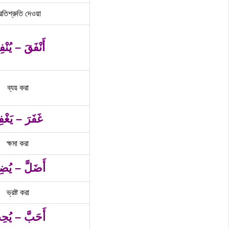
রতিশ্রুতি দেওয়া
أَنْفَقَ – يُنْف
ব্যয় করা
غَفَرَ – يَغْفِ
ক্ষমা করা
أَضَلَّ – يُضِ
ভ্রষ্ট করা
أَحَبَّ – يُحِ