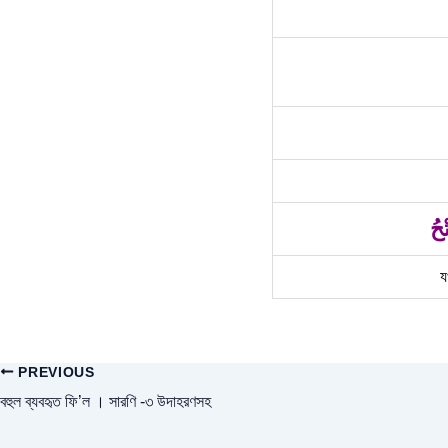
ْحُ
য
PREVIOUS
বহুল ব্যবহৃত ফি’ল । সারণি -৩ উদাহরণসহ