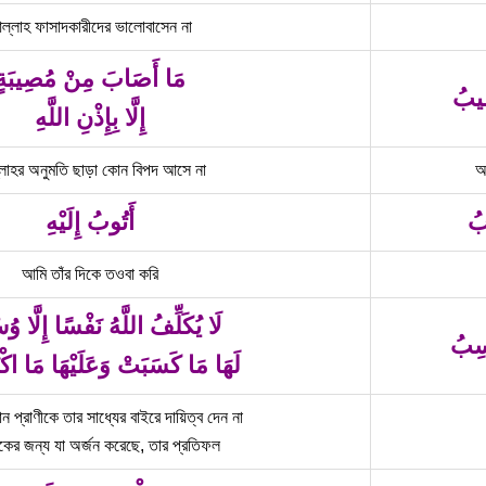
ল্লাহ ফাসাদকারীদের ভালোবাসেন না
مَا أَصَابَ مِنْ مُصِيبَةٍ
ِيبُ
إِلَّا بِإِذْنِ اللَّهِ
লাহর অনুমতি ছাড়া কোন বিপদ আসে না
আ
بُ
أَتُوبُ إِلَيْهِ
আমি তাঁর দিকে তওবা করি
لَا يُكَلِّفُ اللَّهُ نَفْسًا إِلَّا وُ
سِبُ
لَهَا مَا كَسَبَتْ وَعَلَيْهَا مَا اك
 প্রাণীকে তার সাধ্যের বাইরে দায়িত্ব দেন না
েকের জন্য যা অর্জন করেছে, তার প্রতিফল