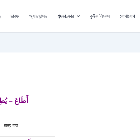
ু
ছারফ
অ্যাডভান্সড
শব্দভাণ্ডার
কুইক লিংকস
যোগাযোগ
أَطَاعَ – يُطِ
মান্য করা