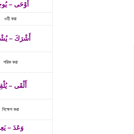
أَوْحَى – يُو
ওহী করা
أَشْرَكَ – يُشْ
শরিক করা
أَلْقَى – يُلْ
নিক্ষেপ করা
وَعَدَ – يَعِد