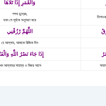
وَالْقَمَرِ إِذَا تَلَاهَا
শপথ চন্দ্রের,
তিলাওয
যখন সে সূর্যকে অনুসরণ করে
ُقُ
اللَّهُمَّ رْزُقْنِي
হে আল্লাহ, আমাকে রিজিক দিন
رُ
إِذَا جَاءَ نَصْرُ اللَّهِ وَالْفَت
খন আল্লাহর সাহায্য ও বিজয় আসে
সাহায