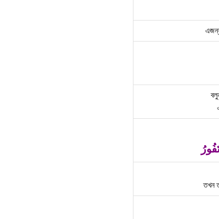
এজন্
বলু
فُورُ
তখন ত