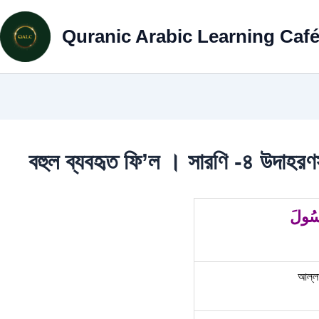
Skip
to
Quranic Arabic Learning Caf
content
বহুল ব্যবহৃত ফি’ল । সারণি -৪ উদাহর
ّسُولَ
আল্লা