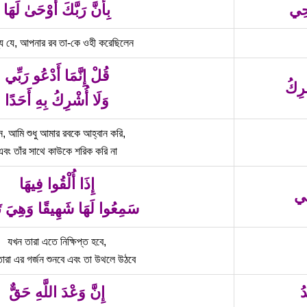
حِي
بِأَنَّ رَبَّكَ أَوْحَىٰ لَهَا
য যে, আপনার রব তা-কে ওহী করেছিলেন
قُلْ إِنَّمَا أَدْعُو رَبِّي
رِكُ
وَلَا أُشْرِكُ بِهِ أَحَدًا
ন, আমি শুধু আমার রবকে আহ্বান করি,
এবং তাঁর সাথে কাউকে শরিক করি না
إِذَا أُلْقُوا فِيهَا
قِي
سَمِعُوا لَهَا شَهِيقًا وَهِيَ تَ
যখন তারা এতে নিক্ষিপ্ত হবে,
ারা এর গর্জন শুনবে এবং তা উথলে উঠবে
ُ
إِنَّ وَعْدَ اللَّهِ حَقٌّ