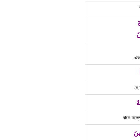
َ
نَ
এবং
হে 
هُ
যাকে আল্ল
ينَ