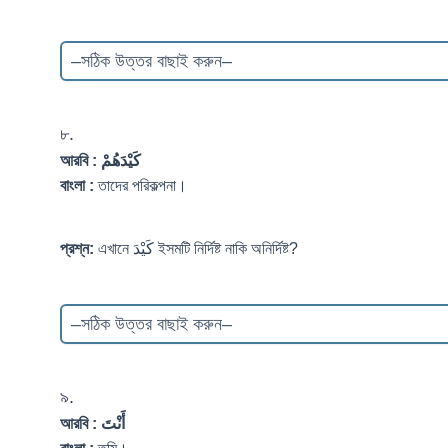
৮.
আরবি :
كَيْدَهُمْ
বাংলা :
তাদের পরিকল্পনা।
প্রশ্ন:
এখানে كَيْدَ ইসমটি নির্দিষ্ট নাকি অনির্দিষ্ট?
৯.
আরবি :
أَنْتَ