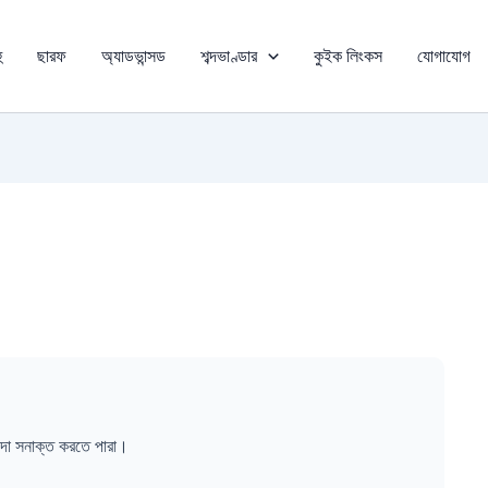
ু
ছারফ
অ্যাডভান্সড
শব্দভাণ্ডার
কুইক লিংকস
যোগাযোগ
 সনাক্ত করতে পারা।