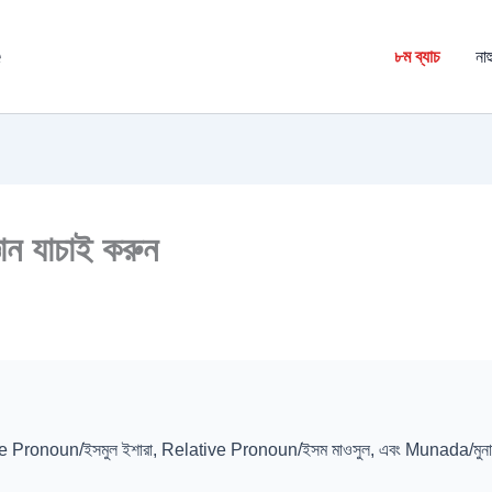
é
৮ম ব্যাচ
নাহ
্ঞান যাচাই করুন
 Pronoun/ইসমুল ইশারা, Relative Pronoun/ইসম মাওসুল, এবং Munada/মুনাদা