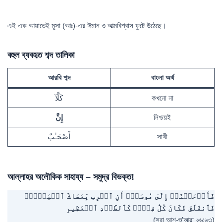
এই এক আয়াতেই মূসা (আঃ)-এর ঈমান ও আত্মবিশ্বাস ফুটে উঠেছে।
বহুল ব্যবহৃত শব্দ তালিকা
আরবি শব্দ
বাংলা অর্থ
كَلَّآ
কখনো না
إِنَّ
নিশ্চয়ই
أَصْحَـٰبٌ
সাথী
আল্লাহর অলৌকিক সাহায্য – সমুদ্র বিভক্ত!
فَأَوۡحَیۡنَاۤ إِلَىٰ مُوسَىٰۤ أَنِ ٱضۡرِب بِّعَصَاكَ ٱلۡبَحۡرَۖ
فَٱنفَلَقَ فَكَانَ كُلُّ فِرۡقࣲ كَٱلطَّوۡدِ ٱلۡعَظِیمِ
(সূরা আশ-শু’আরা ২৬:৬৩)