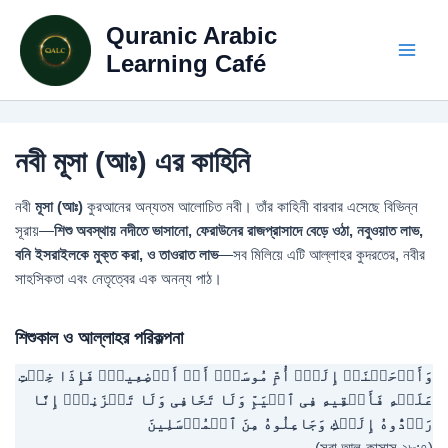
Skip
Quranic Arabic
to
content
Learning Café
নবী মূসা (আঃ) এর কাহিনি
নবী
মূসা (আঃ)
কুরআনের অন্যতম আলোচিত নবী। তাঁর কাহিনী বারবার এসেছে বিভিন্ন
সূরায়—
শিশু অবস্থায় নদীতে ভাসানো, ফেরাউনের রাজপ্রাসাদে বেড়ে ওঠা, নবুওয়াত লাভ,
বনি ইসরাইলকে মুক্ত করা, ও তাওরাত লাভ
—সব মিলিয়ে এটি আল্লাহর কুদরতের, নবীর
সাহসিকতা এবং নেতৃত্বের এক অনন্য পাঠ।
শিশুকাল ও আল্লাহর পরিকল্পনা
وَأَوۡحَیۡنَاۤ إِلَىٰۤ أُمِّ مُوسَىٰۤ أَنۡ أَرۡضِعِیهِۖ فَإِذَا خِفۡتِ
عَلَیۡهِ فَأَلۡقِیهِ فِی ٱلۡیَمِّ وَلَا تَخَافِی وَلَا تَحۡزَنِیۤۖ إِنَّا
رَاۤدُّوهُ إِلَیۡكِ وَجَاعِلُوهُ مِنَ ٱلۡمُرۡسَلِینَ