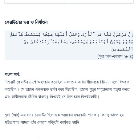
ফেরাউনের ভয় ও নির্যাতন
إِنَّ فِرْعَوْنَ عَلَا فِى ٱلْأَرْضِ وَجَعَلَ أَهْلَهَا شِيَعًۭا يَسْتَضْعِفُ طَآئِفَةًۭ
مِّنْهُمْ يُذَبِّحُ أَبْنَآءَهُمْ وَيَسْتَحْىِۦ نِسَآءَهُمْ ۚ إِنَّهُۥ كَانَ مِنَ
ٱلْمُفْسِدِينَ
(সূরা আল-কাসাস ২৮:৪)
বাংলা অর্থ:
নিশ্চয়ই ফেরাউন দেশে অহংকার করেছিল এবং তার অধিবাসীদেরকে বিভিন্ন দলে বিভক্ত
করেছিল। সে তাদের একদলকে দুর্বল করে দিয়েছিল, তাদের পুত্র সন্তানদের হত্যা করত
এবং নারীদেরকে জীবিত রাখত। নিশ্চয়ই সে ছিল চরম বিপর্যয়কারী।
মূসা (আঃ)-এর সময় ফেরাউন ছিল এক ভয়ঙ্কর দমনকারী শাসক। কিন্তু আল্লাহর
পরিকল্পনার সামনে তাঁর কোনো শক্তিই কার্যকর হয়নি।