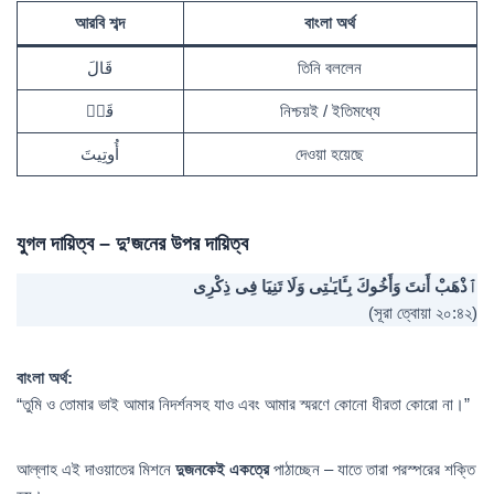
আরবি শব্দ
বাংলা অর্থ
قَالَ
তিনি বললেন
قَدۡ
নিশ্চয়ই / ইতিমধ্যে
أُوتِيتَ
দেওয়া হয়েছে
যুগল দায়িত্ব – দু’জনের উপর দায়িত্ব
ٱذْهَبْ أَنتَ وَأَخُوكَ بِـَٔايَـٰتِى وَلَا تَنِيَا فِى ذِكْرِى
(সূরা ত্বোয়া ২০:৪২)
বাংলা অর্থ:
“তুমি ও তোমার ভাই আমার নিদর্শনসহ যাও এবং আমার স্মরণে কোনো ধীরতা কোরো না।”
আল্লাহ এই দাওয়াতের মিশনে
দুজনকেই একত্রে
পাঠাচ্ছেন – যাতে তারা পরস্পরের শক্তি