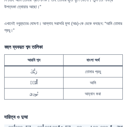
উপত্যকা ত্বোয়ায় আছো।”
এখানেই নবুয়্যতের ঘোষণা। আল্লাহ সরাসরি মূসা (আঃ)-কে ডেকে বলছেন: “আমি তোমার
প্রভু।”
বহুল ব্যবহৃত শব্দ তালিকা
আরবি শব্দ
বাংলা অর্থ
رَبُّكَ
তোমার প্রভু
أَنَا۠
আমি
نُودِىَ
আহ্বান করা
দায়িত্ব ও দুআ