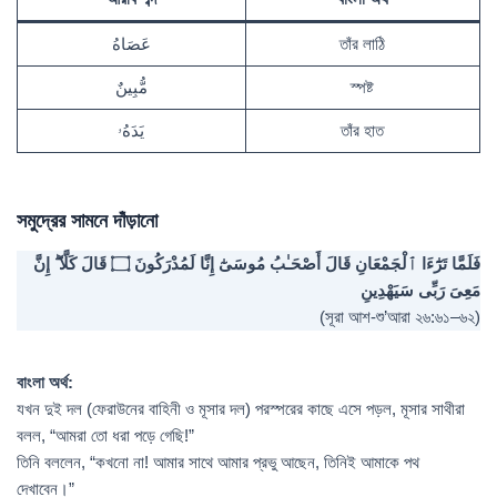
عَصَاهُ
তাঁর লাঠি
مُّبِينٌ
স্পষ্ট
يَدَهُۥ
তাঁর হাত
সমুদ্রের সামনে দাঁড়ানো
فَلَمَّا تَرَٰٓءَا ٱلْجَمْعَانِ قَالَ أَصْحَـٰبُ مُوسَىٰٓ إِنَّا لَمُدْرَكُونَ ۝ قَالَ كَلَّآ ۖ إِنَّ
مَعِىَ رَبِّى سَيَهْدِينِ
(সূরা আশ-শু’আরা ২৬:৬১–৬২)
বাংলা অর্থ:
যখন দুই দল (ফেরাউনের বাহিনী ও মূসার দল) পরস্পরের কাছে এসে পড়ল, মূসার সাথীরা
বলল, “আমরা তো ধরা পড়ে গেছি!”
তিনি বললেন, “কখনো না! আমার সাথে আমার প্রভু আছেন, তিনিই আমাকে পথ
দেখাবেন।”