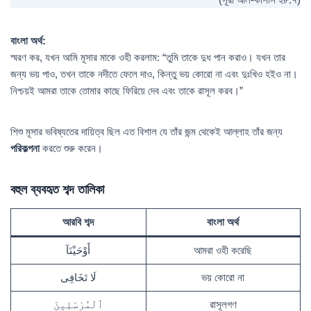
(সূরা আল-কাসাস ২৮:৭)
বাংলা অর্থ:
স্মরণ কর, যখন আমি মূসার মাকে ওহী করলাম: “তুমি তাকে দুধ পান করাও। যখন তার
জন্য ভয় পাও, তখন তাকে নদীতে ফেলে দাও, কিন্তু ভয় কোরো না এবং দুঃখিও হইও না।
নিশ্চয়ই আমরা তাকে তোমার কাছে ফিরিয়ে দেব এবং তাকে রাসূল করব।”
শিশু মূসার ভবিষ্যতের দায়িত্ব ছিল এত বিশাল যে তাঁর জন্ম থেকেই আল্লাহ তাঁর জন্য
পরিকল্পনা
করতে শুরু করেন।
বহুল ব্যবহৃত শব্দ তালিকা
আরবি শব্দ
বাংলা অর্থ
أَوْحَيْنَآ
আমরা ওহী করেছি
لَا تَخَافِى
ভয় কোরো না
ٱلْمُرْسَلِينَ
রাসূলগণ