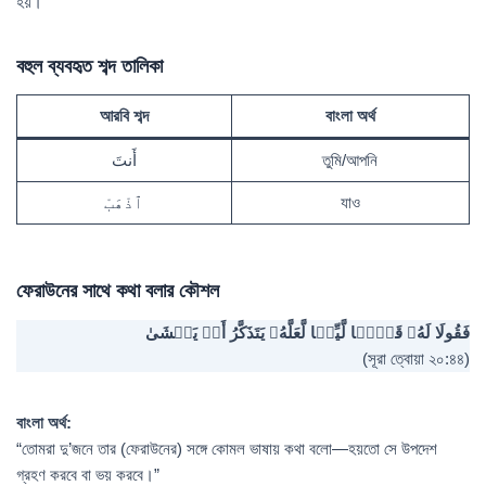
হয়।
বহুল ব্যবহৃত শব্দ তালিকা
আরবি শব্দ
বাংলা অর্থ
أَنتَ
তুমি/আপনি
ٱذْهَبْ
যাও
ফেরাউনের সাথে কথা বলার কৌশল
فَقُولَا لَهُۥ قَوۡلࣰا لَّیِّنࣰا لَّعَلَّهُۥ یَتَذَكَّرُ أَوۡ یَخۡشَىٰ
(সূরা ত্বোয়া ২০:৪৪)
বাংলা অর্থ:
“তোমরা দু’জনে তার (ফেরাউনের) সঙ্গে কোমল ভাষায় কথা বলো—হয়তো সে উপদেশ
গ্রহণ করবে বা ভয় করবে।”