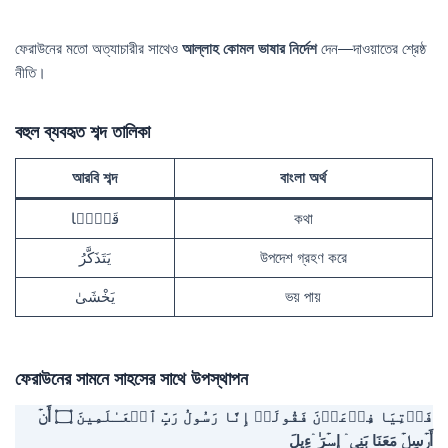
ফেরাউনের মতো অত্যাচারীর সাথেও
আল্লাহ কোমল ভাষার নির্দেশ
দেন—দাওয়াতের শ্রেষ্ঠ
নীতি।
বহুল ব্যবহৃত শব্দ তালিকা
আরবি শব্দ
বাংলা অর্থ
قَوۡلࣰا
কথা
يَتَذَكَّرُ
উপদেশ গ্রহণ করে
يَخْشَىٰ
ভয় পায়
ফেরাউনের সামনে সাহসের সাথে উপস্থাপন
فَأۡتِیَا فِرۡعَوۡنَ فَقُولَاۤ إِنَّا رَسُولُ رَبِّ ٱلۡعَـٰلَمِینَ ۝ أَنۡ
أَرۡسِلۡ مَعَنَا بَنِیۤ إِسۡرَ ٰ⁠ۤءِیلَ