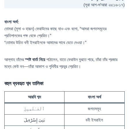
(সূরা আশ-শু’আরা ২৬:১৬-১৭)
বাংলা অর্থ:
তোমরা (মূসা ও হারূন) ফেরাউনের কাছে যাও এবং বলো, “আমরা জগতসমূহের
প্রতিপালকের পক্ষ থেকে প্রেরিত।”
“তোমার উচিত বনী ইসরাইলকে আমাদের সাথে যেতে দেওয়া।”
আল্লাহ তাঁদের
স্পষ্ট বার্তা নিয়ে
পাঠালেন, যাতে ফেরাউন বুঝতে পারে, তাঁরা তাঁর প্রজার
মধ্যে কেউ নন—তাঁরা আকাশ ও পৃথিবীর প্রভুর প্রেরিত।
বহুল ব্যবহৃত শব্দ তালিকা
আরবি শব্দ
বাংলা অর্থ
ٱلْعَـٰلَمِينَ
জগতসমূহ
بَنِىٓ إِسْرَٰٓءِيلَ
বনী ইসরাইল