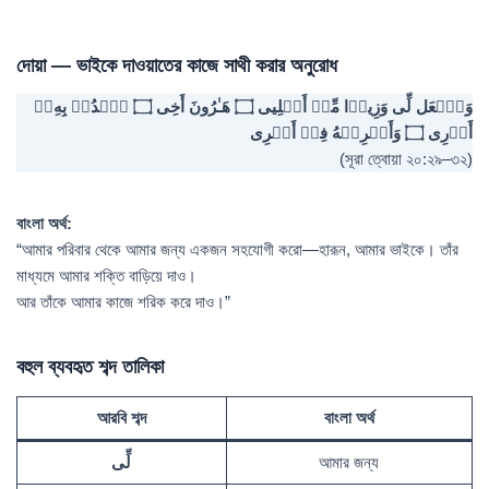
দোয়া — ভাইকে দাওয়াতের কাজে সাথী করার অনুরোধ
وَٱجۡعَل لِّی وَزِیرࣰا مِّنۡ أَهۡلِیى ۝ هَـٰرُونَ أَخِی ۝ ٱشۡدُدۡ بِهِۦۤ
أَزۡرِی ۝ وَأَشۡرِكۡهُ فِیۤ أَمۡرِی
(সূরা ত্বোয়া ২০:২৯–৩২)
বাংলা অর্থ:
“আমার পরিবার থেকে আমার জন্য একজন সহযোগী করো—হারূন, আমার ভাইকে। তাঁর
মাধ্যমে আমার শক্তি বাড়িয়ে দাও।
আর তাঁকে আমার কাজে শরিক করে দাও।”
বহুল ব্যবহৃত শব্দ তালিকা
আরবি শব্দ
বাংলা অর্থ
لِّی
আমার জন্য