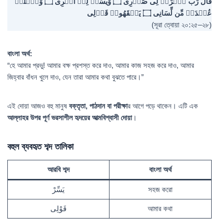
قَالَ رَبِّ ٱشۡرَحۡ لِی صَدۡرِی ۝ وَیَسِّرۡ لِیۤ أَمۡرِی ۝ وَٱحۡلُلۡ
عُقۡدَةࣰ مِّن لِّسَانِی ۝ یَفۡقَهُوا۟ قَوۡلِی
(সূরা ত্বোয়া ২০:২৫–২৮)
বাংলা অর্থ:
“হে আমার প্রভু! আমার বক্ষ প্রশস্ত করে দাও, আমার কাজ সহজ করে দাও, আমার
জিহ্বার বাঁধন খুলে দাও, যেন তারা আমার কথা বুঝতে পারে।”
এই দোয়া আজও বহু মানুষ
বক্তৃতা, পাঠদান বা পরীক্ষা
র আগে পড়ে থাকেন। এটি এক
আল্লাহর উপর পূর্ণ ভরসাশীল হৃদয়ের আত্মবিশ্বাসী দোয়া
।
বহুল ব্যবহৃত শব্দ তালিকা
আরবি শব্দ
বাংলা অর্থ
يَسِّرْ
সহজ করো
قَوْلِى
আমার কথা