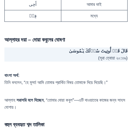
أَخِى
আমার ভাই
فِیۤ
মধ্যে
আল্লাহর দয়া – দোয়া কবুলের ঘোষণা
قَالَ قَدۡ أُوتِیتَ سُؤۡلَكَ یَـٰمُوسَىٰ
(সূরা ত্বোয়া ২০:৩৬)
বাংলা অর্থ:
তিনি বললেন, “হে মূসা! আমি তোমার প্রার্থিত বিষয় তোমাকে দিয়ে দিয়েছি।”
আল্লাহ
সরাসরি বলে দিচ্ছেন
, “তোমার দোয়া কবুল”—এটি দাওয়াতের কাজের জন্য সাহস
যোগায়।
বহুল ব্যবহৃত শব্দ তালিকা