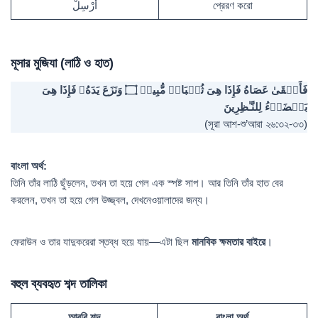
أَرْسِلْ
প্রেরণ করো
মূসার মুজিযা (লাঠি ও হাত)
فَأَلۡقَىٰ عَصَاهُ فَإِذَا هِیَ ثُعۡبَانࣱ مُّبِینࣱ ۝ وَنَزَعَ یَدَهُۥ فَإِذَا هِیَ
بَیۡضَاۤءُ لِلنَّـٰظِرِینَ
(সূরা আশ-শু’আরা ২৬:৩২-৩৩)
বাংলা অর্থ:
তিনি তাঁর লাঠি ছুঁড়লেন, তখন তা হয়ে গেল এক স্পষ্ট সাপ। আর তিনি তাঁর হাত বের
করলেন, তখন তা হয়ে গেল উজ্জ্বল, দেখনেওয়ালাদের জন্য।
ফেরাউন ও তার যাদুকরেরা স্তব্ধ হয়ে যায়—এটা ছিল
মানবিক ক্ষমতার বাইরে
।
বহুল ব্যবহৃত শব্দ তালিকা
আরবি শব্দ
বাংলা অর্থ