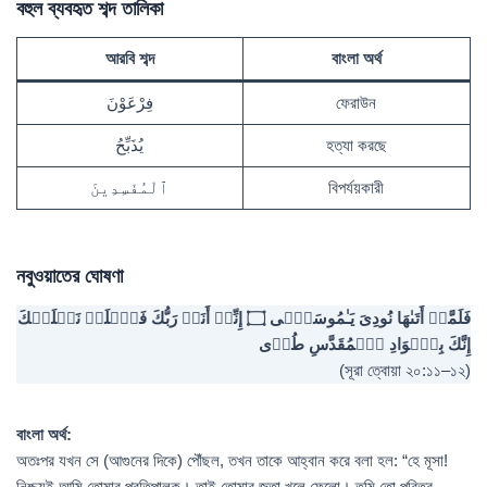
বহুল ব্যবহৃত শব্দ তালিকা
আরবি শব্দ
বাংলা অর্থ
فِرْعَوْنَ
ফেরাউন
يُذَبِّحُ
হত্যা করছে
ٱلْمُفْسِدِينَ
বিপর্যয়কারী
নবুওয়াতের ঘোষণা
إِنِّیۤ أَنَا۠ رَبُّكَ فَٱخۡلَعۡ نَعۡلَیۡكَ
۝
فَلَمَّاۤ أَتَىٰهَا نُودِیَ یَـٰمُوسَىٰۤى
إِنَّكَ بِٱلۡوَادِ ٱلۡمُقَدَّسِ طُوࣰى
(সূরা ত্বোয়া ২০:১১–১২)
বাংলা অর্থ:
অতঃপর যখন সে (আগুনের দিকে) পৌঁছল, তখন তাকে আহ্বান করে বলা হল: “হে মূসা!
নিশ্চয়ই আমি তোমার প্রতিপালক। তাই তোমার জুতা খুলে ফেলো। তুমি তো পবিত্র