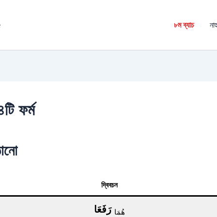
é
৮ম ব্যাচ
নাহ
টি ফর্ম
رَفَع উঠানো
দ্বিবচন
رَفَعَا
هُمَا