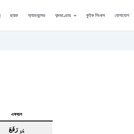
ু
ছারফ
অ্যাডভান্সড
শব্দভাণ্ডার
কুইক লিংকস
যোগাযোগ
একবচন
رَفَعَ
هُوَ