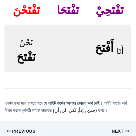
تَفْتَحِيْ
تَفْتَحَا
تَفْتَحْنَ
نَحْنُ
أَفْتَحَ
أَنَا
نَفْتَحَ
একটা কথা মনে রাখতে হবে যে
লাইট ফর্মের আলাদা কোনো অর্থ নেই
। লাইট ফর্মের অর্থ
নির্ভর করবে পূর্ববর্তী লাইট হারফের
(حتئ , إذاً, لكي, لن, أن)
উপর।
PREVIOUS
NEXT