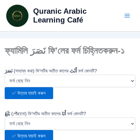
Skip
Quranic Arabic
to
content
Learning Café
ফ্যামিলি نَصَرَ ফি’লের ফর্ম চিহ্নিতকরুন-১
نَصَرَ
(সাহায্য করা) ফি’লটির অতীত কালের
أَنْتَ
ফর্ম কোনটি?
✅ উত্তর যাচাই করুন
بَلَغَ
(পৌঁছানো) ফি’লটির অতীত কালের
أَنَا
ফর্ম কোনটি?
✅ উত্তর যাচাই করুন