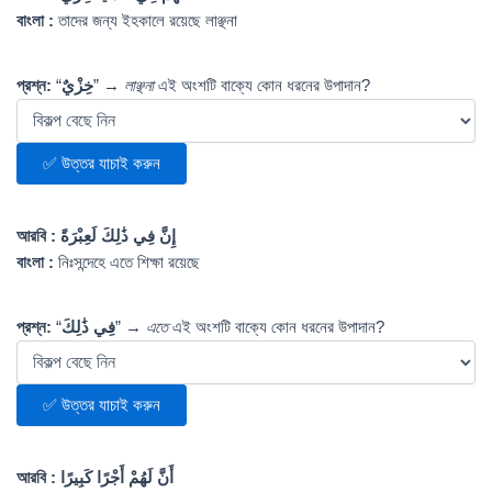
বাংলা :
তাদের জন্য ইহকালে রয়েছে লাঞ্ছনা
প্রশ্ন:
“
خِزْيٌ
” →
লাঞ্ছনা
এই অংশটি বাক্যে কোন ধরনের উপাদান?
✅ উত্তর যাচাই করুন
আরবি :
إِنَّ فِي ذَٰلِكَ لَعِبْرَةً
বাংলা :
নিঃসন্দেহে এতে শিক্ষা রয়েছে
প্রশ্ন:
“
فِي ذَٰلِكَ
” →
এতে
এই অংশটি বাক্যে কোন ধরনের উপাদান?
✅ উত্তর যাচাই করুন
আরবি :
أَنَّ لَهُمْ أَجْرًا كَبِيرًا