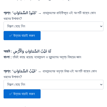
প্রশ্ন:
“
جُنُودُ السَّمَاوَاتِ
” →
নভোমন্ডলের বাহিনীসমূহ
এই অংশটি বাক্যে কোন
ধরনের উপাদান?
✅ উত্তর যাচাই করুন
আরবি :
لَهُ غَيْبُ السَّمَاوَاتِ وَالْأَرْضِ
বাংলা :
তাঁরই কাছে রয়েছে নভোমন্ডল ও ভুমন্ডলের অদৃশ্য বিষয়ের জ্ঞান
প্রশ্ন:
“
غَيْبُ السَّمَاوَاتِ
” →
নভোমন্ডলের অদৃশ্য বিষয়
এই অংশটি বাক্যে কোন
ধরনের উপাদান?
✅ উত্তর যাচাই করুন