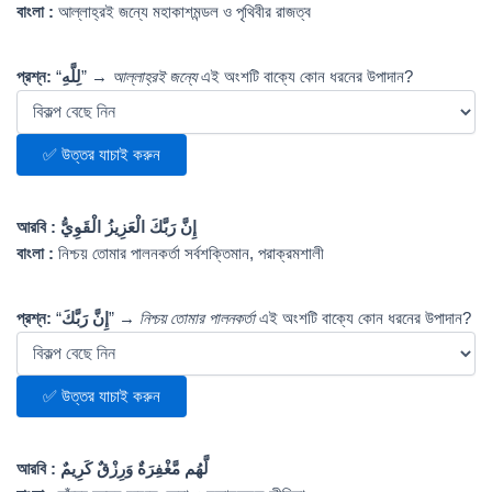
বাংলা :
আল্লাহ্‌রই জন্যে মহাকাশমন্ডল ও পৃথিবীর রাজত্ব
প্রশ্ন:
“
لِلَّهِ
” →
আল্লাহ্‌রই জন্যে
এই অংশটি বাক্যে কোন ধরনের উপাদান?
✅ উত্তর যাচাই করুন
আরবি :
إِنَّ رَبَّكَ الْعَزِيزُ الْقَوِيُّ
বাংলা :
নিশ্চয় তোমার পালনকর্তা সর্বশক্তিমান, পরাক্রমশালী
প্রশ্ন:
“
إِنَّ رَبَّكَ
” →
নিশ্চয় তোমার পালনকর্তা
এই অংশটি বাক্যে কোন ধরনের উপাদান?
✅ উত্তর যাচাই করুন
আরবি :
لَّهُم مَّغْفِرَةٌ وَرِزْقٌ كَرِيمٌ