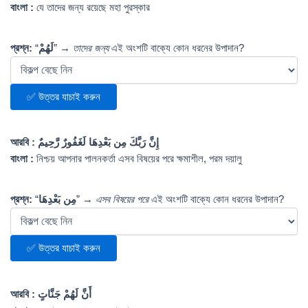
বাংলা :
যে তাদের জন্য রয়েছে মহা পুরস্কার
প্রশ্ন:
“
لَهُمْ
” →
তাদের জন্য
এই অংশটি বাক্যে কোন ধরনের উপাদান?
✅ উত্তর যাচাই করুন
আরবি :
إِنَّ رَبَّكَ مِن بَعْدِهَا لَغَفُورٌ رَّحِيمٌ
বাংলা :
নিশ্চয় আপনার পালনকর্তা এসব বিষয়ের পরে ক্ষমাশীল, পরম দয়ালু
প্রশ্ন:
“
مِن بَعْدِهَا
” →
এসব বিষয়ের পরে
এই অংশটি বাক্যে কোন ধরনের উপাদান?
✅ উত্তর যাচাই করুন
আরবি :
أَنَّ لَهُمْ جَنَّاتٍ