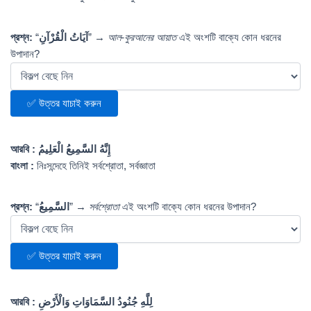
প্রশ্ন:
“
آيَاتُ الْقُرْآنِ
” →
আল-কুরআনের আয়াত
এই অংশটি বাক্যে কোন ধরনের
উপাদান?
✅ উত্তর যাচাই করুন
আরবি :
إِنَّهُ السَّمِيعُ الْعَلِيمُ
বাংলা :
নিঃসন্দেহে তিনিই সর্বশ্রোতা, সর্বজ্ঞাতা
প্রশ্ন:
“
السَّمِيعُ
” →
সর্বশ্রোতা
এই অংশটি বাক্যে কোন ধরনের উপাদান?
✅ উত্তর যাচাই করুন
আরবি :
لِلَّهِ جُنُودُ السَّمَاوَاتِ وَالْأَرْضِ