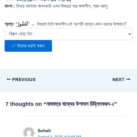
বাংলা :
নিশ্চয় আপনার পালনকর্তা এসব বিষয়ের পরে ক্ষমাশীল, পরম দয়ালু
প্রশ্ন:
“
لَغَفُورٌ
” →
নিশ্চয়ই তিনি ক্ষমাশীল
এই অংশটি বাক্যে কোন ধরনের উপাদান?
✅ উত্তর যাচাই করুন
PREVIOUS
NEXT
7 thoughts on “নামমাত্র বাক্যের উপাদান চিহ্নিতকরন-২”
Soheli
August 3, 2025 at 9:48 AM