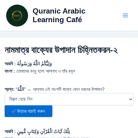
Skip
Quranic Arabic
to
content
Learning Café
নামমাত্র বাক্যের উপাদান চিহ্নিতকরন-২
আরবি :
وَلِيُّكُمُ اللَّهُ وَرَسُولُهُ
বাংলা :
তোমাদের বন্ধু হলো আল্লাহ ও তাঁর রসূল
প্রশ্ন:
“
اللَّهُ
” →
আল্লাহ
এই অংশটি বাক্যে কোন ধরনের উপাদান?
✅ উত্তর যাচাই করুন
আরবি :
تِلْكَ آيَاتُ الْقُرْآنِ وَكِتَابٍ مُّبِينٍ