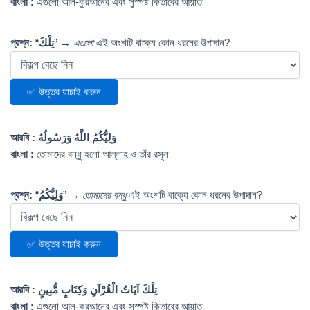
বাংলা :
এগুলো আল-কুরআনের এবং সুস্পষ্ট কিতাবের আয়াত
প্রশ্ন:
“
تِلْكَ
” →
এগুলো
এই অংশটি বাক্যে কোন ধরনের উপাদান?
✅ উত্তর যাচাই করুন
আরবি :
وَلِيُّكُمُ اللَّهُ وَرَسُولُهُ
বাংলা :
তোমাদের বন্ধু হলো আল্লাহ ও তাঁর রসূল
প্রশ্ন:
“
وَلِيُّكُمُ
” →
তোমাদের বন্ধু
এই অংশটি বাক্যে কোন ধরনের উপাদান?
✅ উত্তর যাচাই করুন
আরবি :
تِلْكَ آيَاتُ الْقُرْآنِ وَكِتَابٍ مُّبِينٍ
বাংলা :
এগুলো আল-কুরআনের এবং সুস্পষ্ট কিতাবের আয়াত