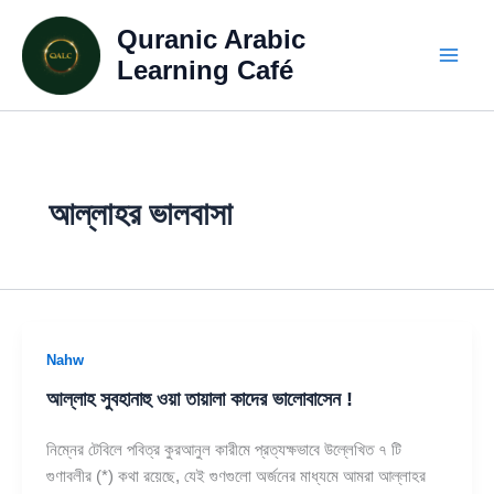
Skip
Quranic Arabic
to
content
Learning Café
আল্লাহর ভালবাসা
Nahw
আল্লাহ সুবহানাহু ওয়া তায়ালা কাদের ভালোবাসেন !
নিম্নের টেবিলে পবিত্র কুরআনুল কারীমে প্রত্যক্ষভাবে উল্লেখিত ৭ টি
গুণাবলীর (*) কথা রয়েছে, যেই গুণগুলো অর্জনের মাধ্যমে আমরা আল্লাহর