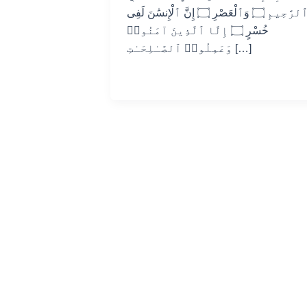
ٱلرَّحِيمِ ۝ وَٱلْعَصْرِ ۝ إِنَّ ٱلْإِنسَٰنَ لَفِى
خُسْرٍ ۝ إِلَّا ٱلَّذِينَ آمَنُوا۟
وَعَمِلُوا۟ ٱلصَّـٰلِحَـٰتِ […]