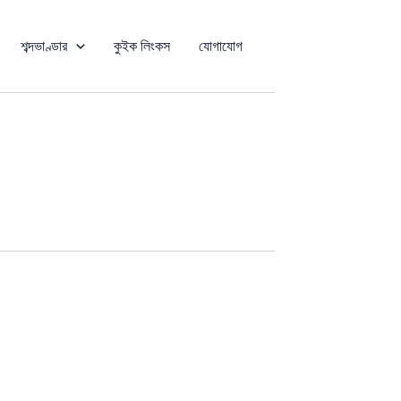
শব্দভাণ্ডার
কুইক লিংকস
যোগাযোগ