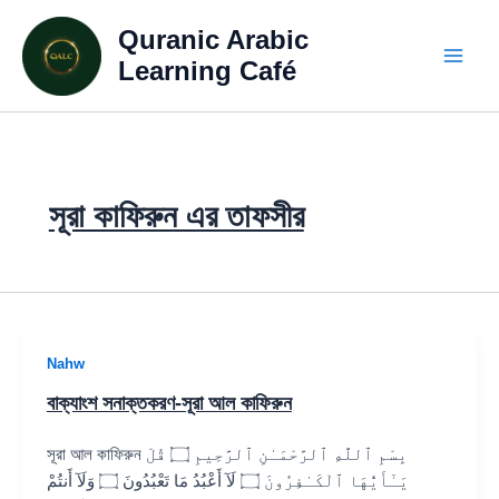
Skip
Quranic Arabic
to
content
Learning Café
সূরা কাফিরুন এর তাফসীর
Nahw
বাক্যাংশ সনাক্তকরণ-সূরা আল কাফিরুন
সূরা আল কাফিরুন بِسْمِ ٱللَّهِ ٱلرَّحْمَـٰنِ ٱلرَّحِيمِ ۝ قُلْ
يَـٰٓأَيُّهَا ٱلْكَـٰفِرُونَ ۝ لَآ أَعْبُدُ مَا تَعْبُدُونَ ۝ وَلَآ أَنتُمْ