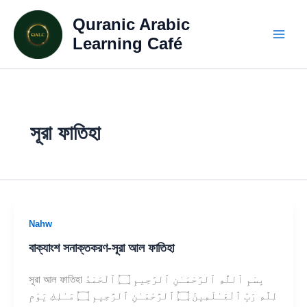
Skip
Quranic Arabic
to
content
Learning Café
সূরা ফাতিহা
Nahw
বাক্যাংশ সনাক্তকরণ-সূরা আল ফাতিহা
সূরা আল ফাতিহা بِسْمِ ٱللَّهِ ٱلرَّحْمَـٰنِ ٱلرَّحِيمِ ۝ ٱلْحَمْدُ
لِلَّهِ رَبِّ ٱلْعَـٰلَمِينَ ۝ ٱلرَّحْمَـٰنِ ٱلرَّحِيمِ ۝ مَـٰلِكِ يَوْمِ