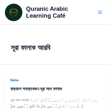
Skip
Quranic Arabic
to
content
Learning Café
সূরা ফালাক আরবি
Nahw
বাক্যাংশ সনাক্তকরণ-সূরা আল ফালাক
সূরা আল ফালাক بِسْمِ ٱللَّهِ ٱلرَّحْمَـٰنِ ٱلرَّحِيمِ ۝ قُلْ أَعُوذُ
بِرَبِّ ٱلْفَلَقِ ۝ مِن شَرِّ مَا خَلَقَ ۝ وَمِن شَرِّ […]