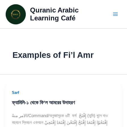
Skip
Quranic Arabic
to
content
Learning Café
Examples of Fi’l Amr
Sarf
ফ্যামিলি-১ থেকে ফি’ল আমরের উদাহরণ
الامر منهُ/Command/অনুজ্ঞাসূচক ৬টি ফর্ম إِفْتَحْ (তুমি) খুলে দাও
বহুবচন দ্বিবচন একবচন إِفْتَحُوْا إِفْتَحَا إِفْتَحْ إِفْتَحْنَ إِفْتَحَا إِفْتَحِيْ