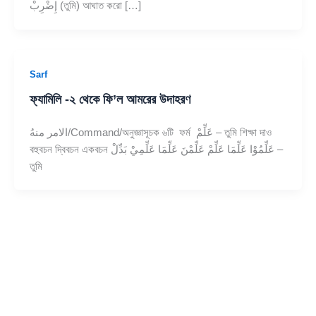
إِضْرِبْ (তুমি) আঘাত করো […]
Sarf
ফ্যামিলি -২ থেকে ফি’ল আমরের উদাহরণ
الامر منهُ/Command/অনুজ্ঞাসূচক ৬টি ফর্ম عَلِّمْ – তুমি শিক্ষা দাও
বহুবচন দ্বিবচন একবচন عَلِّمُوْا عَلِّمَا عَلِّمْ عَلِّمْنَ عَلِّمَا عَلِّمِيْ بَدِّلْ –
তুমি