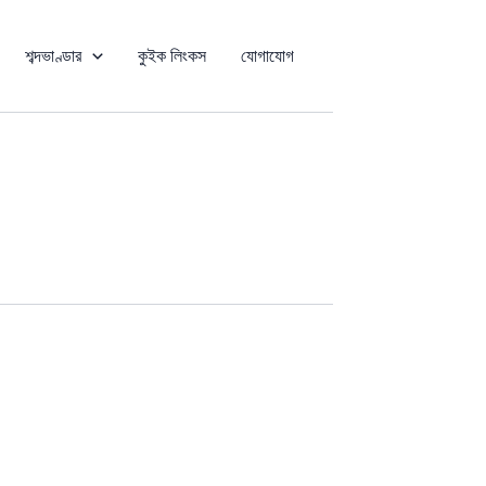
শব্দভাণ্ডার
কুইক লিংকস
যোগাযোগ