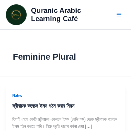
Skip
Quranic Arabic
to
content
Learning Café
Feminine Plural
Nahw
স্ত্রীবাচক বহুবচন ইসম গঠন করার নিয়ম
তিনটি ধাপে একটি স্ত্রীবাচক একবচন ইসম (হেভি ফর্ম) থেকে স্ত্রীবাচক বহুবচন
ইসম গঠন করতে পারি। নিচে প্রতি ধাপের বর্ণনা দেয়া […]