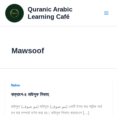
Skip
Quranic Arabic
to
content
Learning Café
Mawsoof
Nahw
বাক্যাংশ-৪ মাউসুফ সিফাহ
মাউসুফ (مو صوف) মাউসুফ (مو صوف) একটি ইসম যার শাব্দিক অর্থ
হল যার সম্পর্কে বর্ণনা করা হয়। মাউসুফ সিফাহ বাক্যাংশে […]