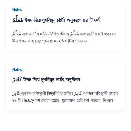
Nahw
مُعَلِّمٌ ইসম দিয়ে মুসলিমুন চার্টের অনুকরণে ৫৪ টি ফর্ম
مُعَلِّمٌ একজন শিক্ষক নিম্নলিখিত টেবিলে مُعَلِّمٌ একজন শিক্ষক ইসমের ৫৪
টি ফর্ম দেওয়া হয়েছে: পুরুষবাচক হেভি ৯ টি ফর্ম বহুবচন
Nahw
كَافِرٌ ইসম দিয়ে মুসলিমুন চার্টের অনুশীলন
كَافِرٌ একজন অবিশ্বাসী নিম্নলিখিত টেবিলে كَافِرٌ একজন অবিশ্বাসী ইসমের
১৮ টি Heavy ফর্ম দেওয়া হয়েছে: পুরুষবাচক হেভি ফর্ম বহুবচন দ্বিবচন