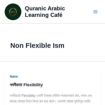
Skip
Quranic Arabic
to
content
Learning Café
Non Flexible Ism
Nahw
নমনীয়তা/ Flexibility
নমনীয়তা/ Flexibility একটি ইসমের স্টেটাস সাধারণভাবে রফা, নাসব এবং
জারের ক্ষেত্রে ভিন্ন ভিন্ন রূপ হয়ে থাকে। যেমনটা আমরা মুসলিমুন চার্টের