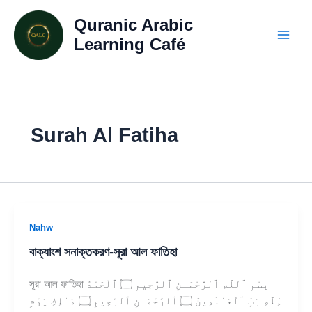
Skip
Quranic Arabic
to
content
Learning Café
Surah Al Fatiha
Nahw
বাক্যাংশ সনাক্তকরণ-সূরা আল ফাতিহা
সূরা আল ফাতিহা بِسْمِ ٱللَّهِ ٱلرَّحْمَـٰنِ ٱلرَّحِيمِ ۝ ٱلْحَمْدُ
لِلَّهِ رَبِّ ٱلْعَـٰلَمِينَ ۝ ٱلرَّحْمَـٰنِ ٱلرَّحِيمِ ۝ مَـٰلِكِ يَوْمِ