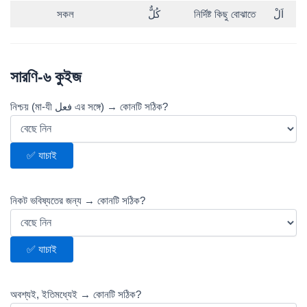
সকল
كُلٌّ
নির্দিষ্ট কিছু বোঝাতে
اَلْ
সারণি-৬ কুইজ
নিশ্চয় (মা-যী فعل এর সঙ্গে) → কোনটি সঠিক?
✅ যাচাই
নিকট ভবিষ্যতের জন্য → কোনটি সঠিক?
✅ যাচাই
অবশ্যই, ইতিমধ্যেই → কোনটি সঠিক?