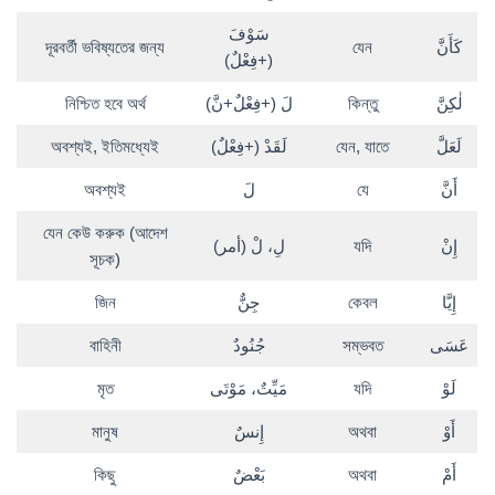
سَوْفَ
দূরবর্তী ভবিষ্যতের জন্য
যেন
كَأَنَّ
(+فِعْلٌ)
নিশ্চিত হবে অর্থ
لَ (+فِعْلٌ+نَّ)
কিন্তু
لٰكِنَّ
অবশ্যই, ইতিমধ্যেই
لَقَدْ (+فِعْلٌ)
যেন, যাতে
لَعَلَّ
অবশ্যই
لَ
যে
أَنَّ
যেন কেউ করুক (আদেশ
لِ، لْ (أمر)
যদি
إِنْ
সূচক)
জিন
جِنٌّ
কেবল
إِيَّا
বাহিনী
جُنُودٌ
সম্ভবত
عَسَى
মৃত
مَيِّتٌ، مَوْتَى
যদি
لَوْ
মানুষ
إِنسٌ
অথবা
أَوْ
কিছু
بَعْضٌ
অথবা
أَمْ