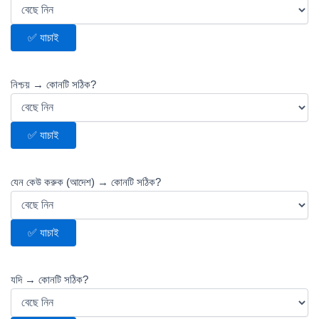
✅ যাচাই
নিশ্চয় → কোনটি সঠিক?
✅ যাচাই
যেন কেউ করুক (আদেশ) → কোনটি সঠিক?
✅ যাচাই
যদি → কোনটি সঠিক?