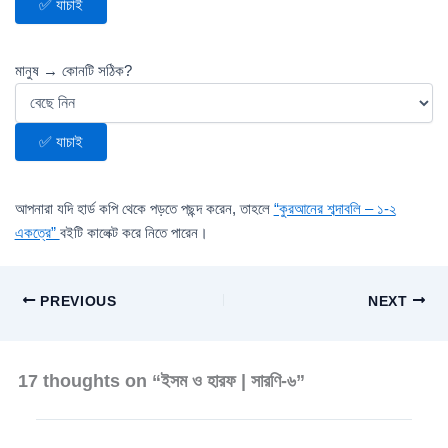
✅ যাচাই
মানুষ → কোনটি সঠিক?
✅ যাচাই
আপনারা যদি হার্ড কপি থেকে পড়তে পছন্দ করেন, তাহলে
“কুরআনের শব্দাবলি – ১-২
একত্রে”
বইটি কালেক্ট করে নিতে পারেন।
PREVIOUS
NEXT
17 thoughts on “ইসম ও হারফ | সারণি-৬”