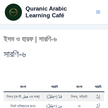
Skip
Quranic Arabic
to
content
Learning Café
ইসম ও হারফ | সারণি-৬
সারণি-৬
বাংলা
আরবি
বাংলা
আরবি
নিশ্চয় (মা-যী فعل এর সঙ্গে)
قَدْ (+فِعْلٌ)
নিশ্চয়, সত্যিই
إِنَّ
নিকট ভবিষ্যতের জন্য
سَ (+فِعْلٌ)
যে
أَنَّ