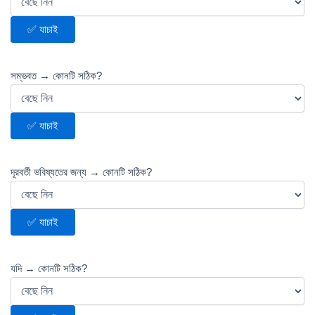
✅ যাচাই
সম্ভবত → কোনটি সঠিক?
✅ যাচাই
দূরবর্তী ভবিষ্যতের জন্য → কোনটি সঠিক?
✅ যাচাই
যদি → কোনটি সঠিক?