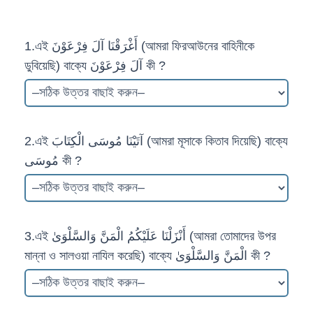
1.এই أَغْرَقْنَا آلَ فِرْعَوْنَ (আমরা ফিরআউনের বাহিনীকে
ডুবিয়েছি) বাক্যে آلَ فِرْعَوْنَ কী ?
2.এই آتَيْنَا مُوسَى الْكِتَابَ (আমরা মূসাকে কিতাব দিয়েছি) বাক্যে
مُوسَى কী ?
3.এই أَنْزَلْنَا عَلَيْكُمُ الْمَنَّ وَالسَّلْوَىٰ (আমরা তোমাদের উপর
মান্না ও সালওয়া নাযিল করেছি) বাক্যে الْمَنَّ وَالسَّلْوَىٰ কী ?