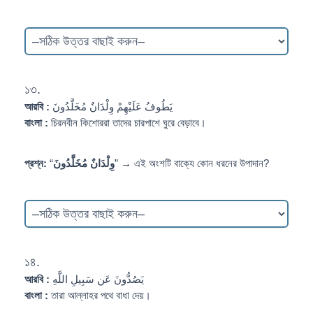
১৩.
আরবি :
يَطُوفُ عَلَيْهِمْ وِلْدَانٌ مُخَلَّدُونَ
বাংলা :
চিরনবীন কিশোররা তাদের চারপাশে ঘুরে বেড়াবে।
প্রশ্ন:
“
وِلْدَانٌ مُخَلَّدُونَ
” → এই অংশটি বাক্যে কোন ধরনের উপাদান?
১৪.
আরবি :
يَصُدُّونَ عَن سَبِيلِ اللَّهِ
বাংলা :
তারা আল্লাহর পথে বাধা দেয়।