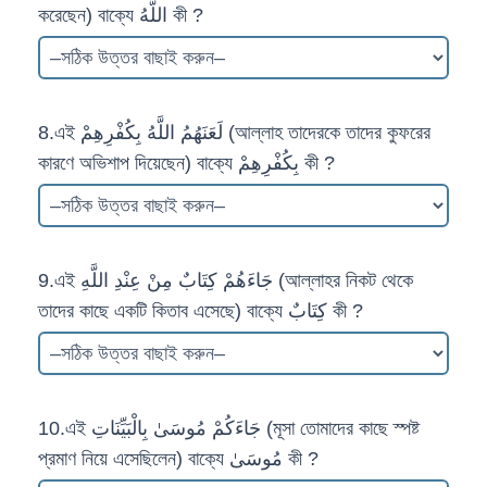
করেছেন) বাক্যে اللَّهُ কী ?
8.এই لَعَنَهُمُ اللَّهُ بِكُفْرِهِمْ (আল্লাহ তাদেরকে তাদের কুফরের
কারণে অভিশাপ দিয়েছেন) বাক্যে بِكُفْرِهِمْ কী ?
9.এই جَاءَهُمْ كِتَابٌ مِنْ عِنْدِ اللَّهِ (আল্লাহর নিকট থেকে
তাদের কাছে একটি কিতাব এসেছে) বাক্যে كِتَابٌ কী ?
10.এই جَاءَكُمْ مُوسَىٰ بِالْبَيِّنَاتِ (মূসা তোমাদের কাছে স্পষ্ট
প্রমাণ নিয়ে এসেছিলেন) বাক্যে مُوسَىٰ কী ?