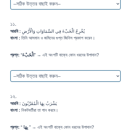
১১.
আরবি :
يُخْرِجُ الْخَبْءَ فِي السَّمَاوَاتِ وَالْأَرْضِ
বাংলা :
তিনি আসমান ও জমিনের গুপ্ত জিনিস প্রকাশ করেন।
প্রশ্ন:
“
الْخَبْءَ
” → এই অংশটি বাক্যে কোন ধরনের উপাদান?
১২.
আরবি :
يَشْرَبُ بِهَا الْمُقَرَّبُونَ
বাংলা :
নিকটবর্তীরা তা পান করবে।
প্রশ্ন:
“
بِهَا
” → এই অংশটি বাক্যে কোন ধরনের উপাদান?