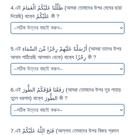
4.এই ظَلَّلْنَا عَلَيْكُمُ الْغَمَامَ (আমরা তোমাদের উপর মেঘের ছায়া
দিয়েছি) বাক্যে عَلَيْكُمُ কী ?
5.এই أَرْسَلْنَا عَلَيْهِمْ رِجْزًا مِّنَ السَّمَاءِ (আমরা তাদের উপর
আযাব পাঠিয়েছি আসমান থেকে) বাক্যে رِجْزًا কী ?
6.এই رَفَعْنَا فَوْقَكُمُ الطُّورَ (আমরা তোমাদের উপর তূর পাহাড়
তুলে ধরলাম) বাক্যে الطُّورَ কী ?
7.এই فَتَحَ اللَّهُ عَلَيْكُمْ (আল্লাহ তোমাদের উপর বিজয় প্রদান