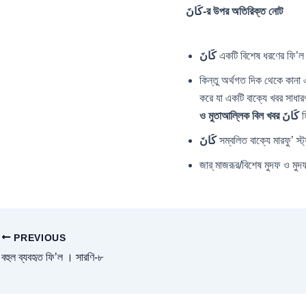
كَانَ-র উপর অতিরিক্ত নোট
كَانَ
একটি বিশেষ ধরণের ফি’ল 
কিন্তু অর্থগত দিক থেকে কানা 
করে যা একটি বাক্যে খবর সাধ
ও মুতাআল্লিক বিল খবর
كَانَ
হ
كَانَ
সম্বলিত বাক্যে মারফু’ স্
জার্ মাজরূর/বিশেষ মুদফ ও মুদ
PREVIOUS
বহুল ব্যবহৃত ফি’ল । সারণি-৮