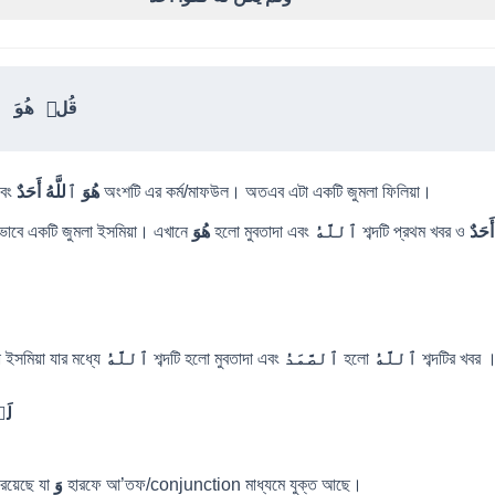
قُلۡ هُوَ ٱل
এবং
هُوَ ٱللَّهُ أَحَدٌ
অংশটি এর কর্ম/মাফউল। অতএব এটা একটি জুমলা ফিলিয়া।
াবে একটি জুমলা ইসমিয়া। এখানে
هُوَ
হলো মুবতাদা এবং
ٱللَّهُ
শব্দটি প্রথম খবর ও
أَحَدٌ
 ইসমিয়া যার মধ্যে
ٱللَّهُ
শব্দটি হলো মুবতাদা এবং
ٱلصَّمَدُ
হলো
ٱللَّهُ
শব্দটির খবর 
لَم
 রয়েছে যা
وَ
হারফে আ’তফ/conjunction মাধ্যমে যুক্ত আছে।