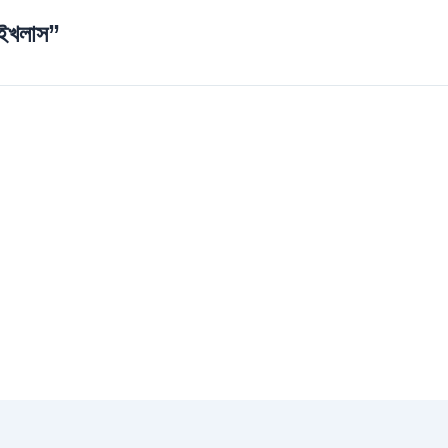
 ইখলাস”