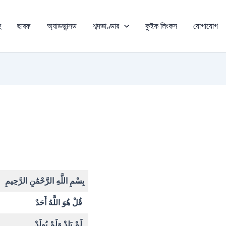
ু
ছারফ
অ্যাডভান্সড
শব্দভাণ্ডার
কুইক লিংকস
যোগাযোগ
بِسْمِ اللَّهِ الرَّحْمَٰنِ الرَّحِيمِ
قُلْ هُوَ اللَّهُ أَحَدٌ
لَمْ يَلِدْ وَلَمْ يُولَدْ