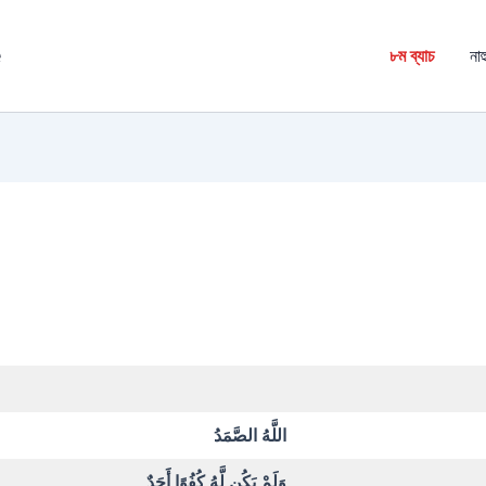
é
৮ম ব্যাচ
নাহ
اللَّهُ الصَّمَدُ
وَلَمْ يَكُن لَّهُ كُفُوًا أَحَدٌ