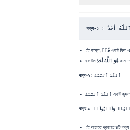
বাক্য-১ :
لَّهُ أَحَدٌ
এই বাক্যে,
قُلۡ
একটি ফিল 
মাফউল
هُوَ ٱللَّهُ أَحَدٌ
আলাদাভ
বাক্য-২ :
ٱللَّهُ ٱلصَّمَدُ
ٱللَّهُ ٱلصَّمَدُ
একটি জুমলা
বাক্য-৩ :
ۡ یَلِدۡ وَلَمۡ یُولَدۡ
এই আয়াতে প্রধানত দুটি বাক্য