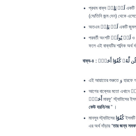
প্রথম বাক্য
لَمۡ یَلِدۡ
একটি ন
(সে/তিনি জন্ম দেন) থেকে এস
অতএব
لَمۡ یَلِدۡ
একটি জুমলা 
পরবর্তী অংশটি
لَمۡ یُولَدۡ
ও 
ফলে এই বাক্যটির শাব্দিক অর্থ দা
বাক্য-৪ :
ُن لَّهُۥ كُفُوًا أَحَدُۢ
এই আয়াতের
আগের বাক্যের মতো এখানে
مۡ
أَحَدُۢ
মারফু’ স্ট্যাটাসের ই
কেউ হয়নি
/
নয়
” ।
মানসুব স্ট্যাটাসের
كُفُوًا
ইসমটি
এর অর্থ দাঁড়ায় “
তার জন্য সমকক