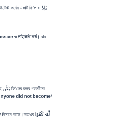
ইটেস্ট ফর্মের একটি ফি’ল যা
یَلِدُ
ssive ও লাইটেস্ট ফর্ম
। যার
থেকে এসেছে। এই یَكُن ফি’লের জন্য পরবর্তীতে
nyone did not become
/
ক
হিসাবে আছে।অতএব
لَّهُۥ كُفُوًا