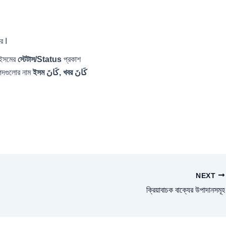
ে I
ং ইসমের
স্টেটাস/Status
প্রকাশ
 পদগুলোর নাম
ইসম
كَانَ
, খবর
كَانَ
NEXT
ক্রিয়াবাচক বাক্যের উপাদানসমূহ