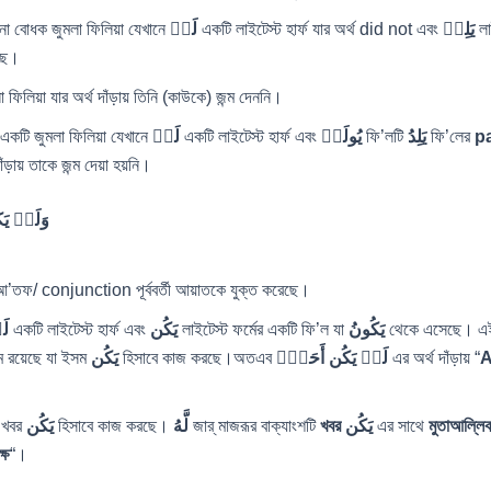
া বোধক জুমলা ফিলিয়া যেখানে
لَمۡ
একটি লাইটেস্ট হার্ফ যার অর্থ did not এবং
یَلِدۡ
লা
েছে।
ফিলিয়া যার অর্থ দাঁড়ায় তিনি (কাউকে) জন্ম দেননি।
একটি জুমলা ফিলিয়া যেখানে
لَمۡ
একটি লাইটেস্ট হার্ফ এবং
یُولَدۡ
ফি’লটি
یَلِدُ
ফি’লের
pa
ঁড়ায় তাকে জন্ম দেয়া হয়নি।
وَلَمۡ یَك
 শুরুতে وَ হারফে আ’তফ/ conjunction পূর্ববর্তী আয়াতকে যুক্ত করেছে।
لَ
একটি লাইটেস্ট হার্ফ এবং
یَكُن
লাইটেস্ট ফর্মের একটি ফি’ল যা
يَكُونُ
সম রয়েছে যা ইসম
یَكُن
হিসাবে কাজ করছে।অতএব
لَمۡ یَكُن أَحَدُۢ
এর অর্থ দাঁড়ায় “
A
 খবর
یَكُن
হিসাবে কাজ করছে।
لَّهُ
জার্ মাজরূর বাক্যাংশটি
খবর یَكُن
এর সাথে
মুতাআল্লি
্ষ
“।