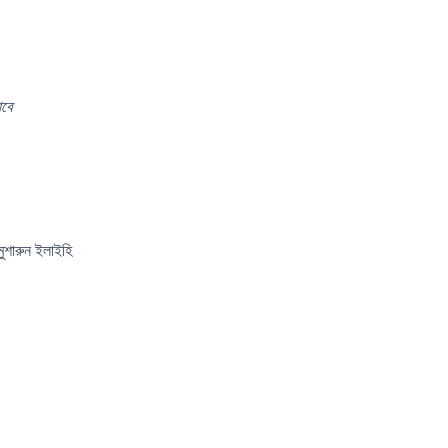
াবে
ুশারুন ইলাইহি