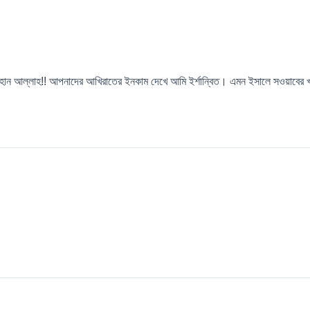
 সুবহান আল্লাহ!! আপনাদের আখিরাতের ইনকাম দেখে আমি ইর্শান্বিত। এমন ইসালে সওয়াব