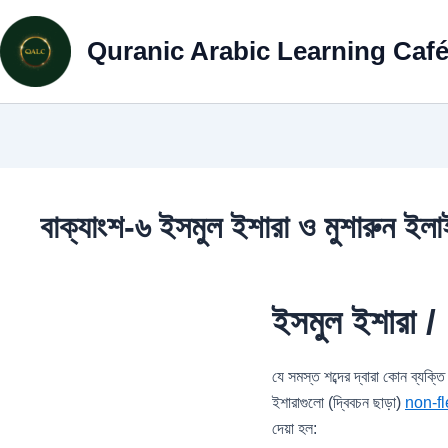
Skip
to
Quranic Arabic Learning Caf
content
বাক্যাংশ-৬ ইসমুল ইশারা ও মুশারুন ইলা
ইসমুল
ইশারা
/
যে সমস্ত শব্দের দ্বারা কোন ব্যক্তি বা বস্তুর দিক
ইশারাগুলো (দ্বিবচন ছাড়া)
non-fl
দেয়া হল: