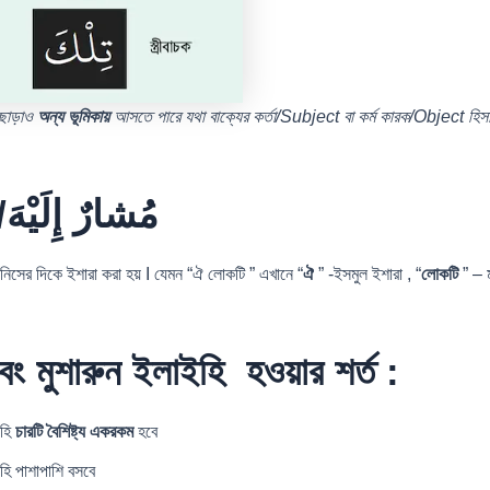
ছাড়াও
অন্য
ভূমিকায়
আসতে পারে যথা বাক্যের কর্তা/Subject বা কর্ম কারক/Object হিস
/
مُشارٌ إِلَيْهَ
নিসের দিকে ইশারা করা হয় I যেমন “ঐ লোকটি ” এখানে “
ঐ
” -ইসমুল ইশারা , “
লোকটি
” – ম
ং মুশারুন ইলাইহি হওয়ার শর্ত :
ইহি
চারটি বৈশিষ্ট্য একরকম
হবে
হি পাশাপাশি বসবে