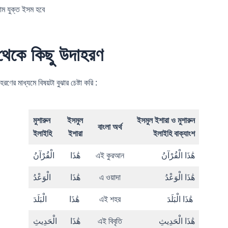
াম যুক্ত ইসম হবে
থেকে কিছু উদাহরণ
ের মাধ্যমে বিষয়টা বুঝার চেষ্টা করি :
মুশারুন
ইসমুল
ইসমুল ইশারা ও মুশারুন
বাংলা অর্থ
ইলাইহি
ইশারা
ইলাইহি বাক্যাংশ
الْقُرْآنُ
هَٰذَا
এই কুরআন
هَٰذَا الْقُرْآنُ
الْوَعْدُ
هَٰذَا
এ ওয়াদা
هَٰذَا الْوَعْدُ
الْبَلَدَ
هَٰذَا
এই শহর
هَٰذَا الْبَلَدَ
الْحَدِيثِ
هَٰذَا
এই বিবৃতি
هَٰذَا الْحَدِيثِ