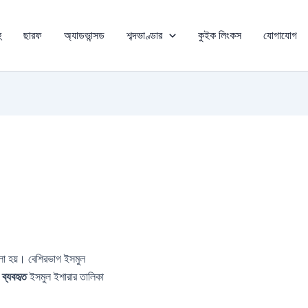
ু
ছারফ
অ্যাডভান্সড
শব্দভাণ্ডার
কুইক লিংকস
যোগাযোগ
 ব্যবহৃত
ইসমুল ইশারার তালিকা