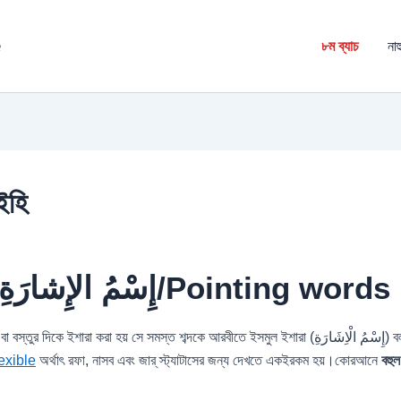
é
৮ম ব্যাচ
নাহ
ইহি
إِسْمُ الإِشارَةِ
/
Pointing words
ে ইশারা করা হয় সে সমস্ত শব্দকে আরবীতে ইসমুল ইশারা (إِسْمُ الْاِشَارَةِ) বলা হয়। বেশিরভাগ ইসমুল
exible
অর্থাৎ রফা, নাসব এবং জার্ স্ট্যাটাসের জন্য দেখতে একইরকম হয়।কোরআনে
বহুল