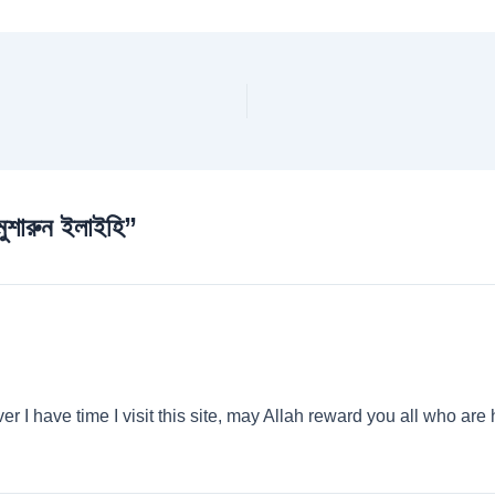
ুশারুন ইলাইহি”
r I have time I visit this site, may Allah reward you all who are