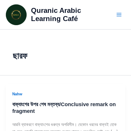
Skip
Quranic Arabic
to
content
Learning Café
ছারফ
Nahw
বাক্যাংশের উপর শেষ মন্তব্য/Conclusive remark on
fragment
আরবি ব্যাকরণে বাক্যাংশের গুরুত্ব অপরিসীম। যেকোন ধরনের বাক্যই হোক