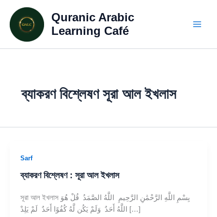
Skip
Quranic Arabic
to
content
Learning Café
ব্যাকরণ বিশ্লেষণ সূরা আল ইখলাস
Sarf
ব্যাকরণ বিশ্লেষণ : সূরা আল ইখলাস
সূরা আল ইখলাস بِسْمِ اللَّهِ الرَّحْمَٰنِ الرَّحِيمِ اللَّهُ الصَّمَدُ قُلْ هُوَ
اللَّهُ أَحَدٌ وَلَمْ يَكُن لَّهُ كُفُوًا أَحَدٌ لَمْ يَلِدْ […]