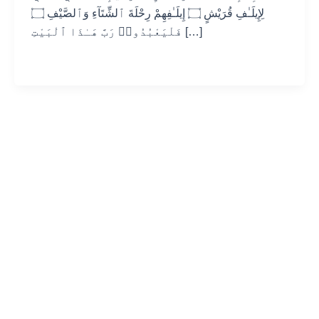
لِإِيلَـٰفِ قُرَيْشٍ ۝ إِيلَـٰفِهِمْ رِحْلَةَ ٱلشِّتَآءِ وَٱلصَّيْفِ ۝
فَلْيَعْبُدُوا۟ رَبَّ هَـٰذَا ٱلْبَيْتِ […]