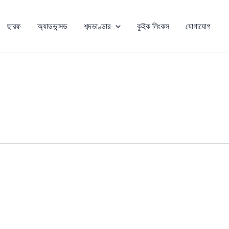
ছারফ
অ্যাডভান্সড
শব্দভাণ্ডার
কুইক লিংকস
যোগাযোগ