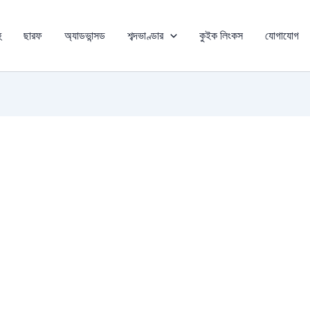
ু
ছারফ
অ্যাডভান্সড
শব্দভাণ্ডার
কুইক লিংকস
যোগাযোগ