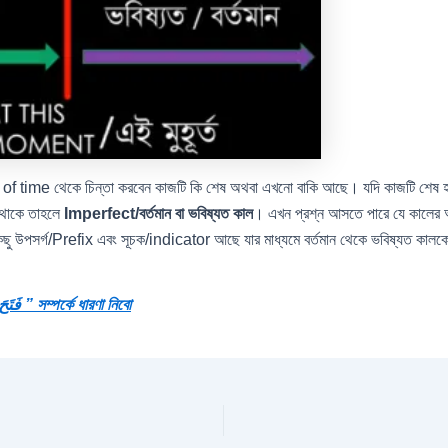
of time থেকে চিন্তা করবেন কাজটি কি শেষ অথবা এখনো বাকি আছে। যদি কাজটি শেষ হ
 থাকে তাহলে
Imperfect/বর্তমান বা ভবিষ্যত
কাল
। এখন প্রশ্ন আসতে পারে যে কালের অন
 উপসর্গ/Prefix এবং সূচক/indicator আছে যার মাধ্যমে বর্তমান থেকে ভবিষ্যত কালক
পরবর্তী পোস্টে আমরা ” ফ্যামিলি-১ فَتَحَ ” সম্পর্কে ধারণা নিবো