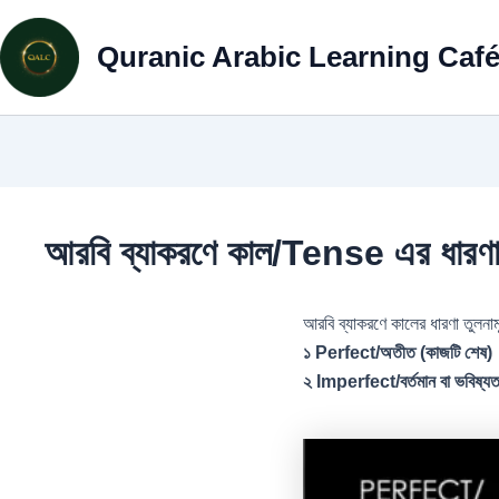
Skip
to
Quranic Arabic Learning Caf
content
আরবি ব্যাকরণে কাল/Tense এর ধারণ
আরবি ব্যাকরণে কালের ধারণা তুল
১ Perfect/অতীত (কাজটি শেষ)
২ Imperfect/বর্তমান বা ভবিষ্যত