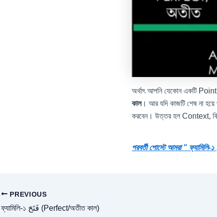
অর্থাৎ আপনি যেকোন একটি Point 
কাল
। আর যদি কাজটি শেষ না হয়ে
করবেন। উত্তর হল Context, কিছু
PREVIOUS
ফ্যামিলি-১ فَتَحَ (Perfect/অতীত কাল)