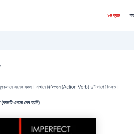
é
৮ম ব্যাচ
নাহ
া
নামূলকভাবে অনেক সহজ। এখানে ফি’লগুলো(Action Verb) দুটি ভাগে বিভক্ত।
 (কাজটি এখনো শেষ হয়নি)