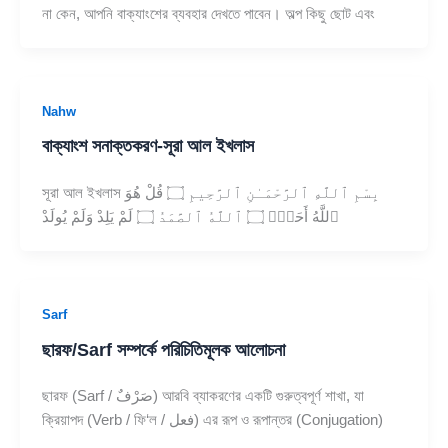
না কেন, আপনি বাক্যাংশের ব্যবহার দেখতে পাবেন। অল্প কিছু ছোট এবং
Nahw
বাক্যাংশ সনাক্তকরণ-সূরা আল ইখলাস
সূরা আল ইখলাস بِسْمِ ٱللَّهِ ٱلرَّحْمَـٰنِ ٱلرَّحِيمِ ۝ قُلْ هُوَ
ٱللَّهُ أَحَدٌۭ ۝ ٱللَّهُ ٱلصَّمَدُ ۝ لَمْ يَلِدْ وَلَمْ يُولَدْ
Sarf
ছারফ/Sarf সম্পর্কে পরিচিতিমূলক আলোচনা
ছারফ (Sarf / صَرْفٌ) আরবি ব্যাকরণের একটি গুরুত্বপূর্ণ শাখা, যা
ক্রিয়াপদ (Verb / ফি‘ল / فعل) এর রূপ ও রূপান্তর (Conjugation)