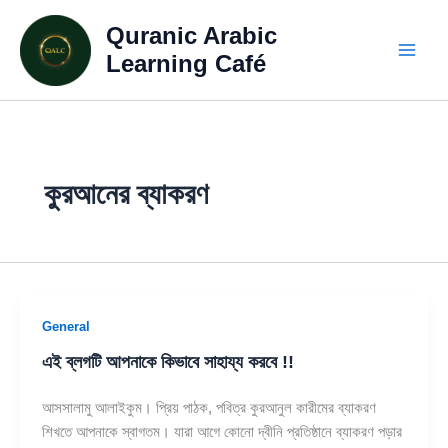
Skip
Quranic Arabic
to
content
Learning Café
কুরআনের ব্যাকরণ
General
এই ব্লগটি আপনাকে কিভাবে সাহায্য করবে !!
আসসালামু আলাইকুম। প্রিয় পাঠক, পবিত্র কুরআনুল কারীমের ব্যাকরণ
শিখতে আপনাকে স্বাগতম। যারা আগে কোনো দ্বীনি প্রতিষ্ঠানে ব্যাকরণ পড়ার